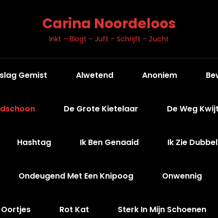
Carina Noordeloos
Inkt – Blogt – Juft – Schrijft – Zucht
slag Gemist
Alwetend
Anoniem
Be
ndschoon
De Grote Kietelaar
De Weg Kwij
Hashtag
Ik Ben Genaaid
Ik Zie Dubbel
Ondeugend Met Een Knipoog
Onwennig
 Oortjes
Rot Kat
Sterk In Mijn Schoenen