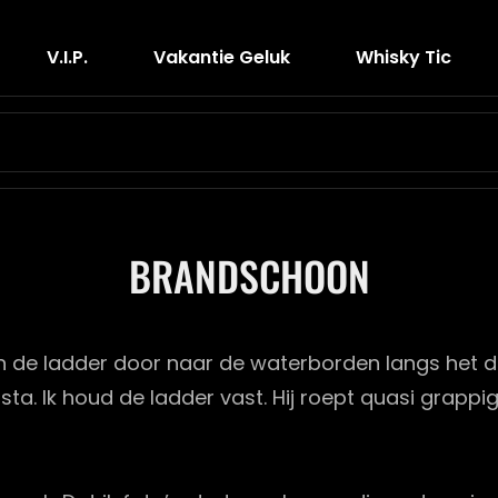
V.i.p.
Vakantie Geluk
Whisky Tic
Search
for:
BRANDSCHOON
 van de ladder door naar de waterborden langs het
 sta. Ik houd de ladder vast. Hij roept quasi grapp