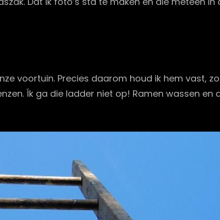
aszak. Dat ik foto’s sta te maken en die meteen in d
nze voortuin. Precies daarom houd ik hem vast, zod
ijn grenzen. Ík ga die ladder niet op! Ramen wasse