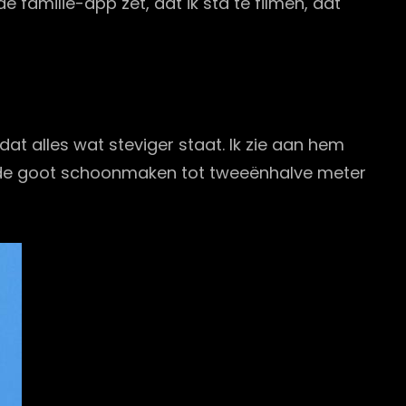
e familie-app zet, dat ik sta te filmen, dat
at alles wat steviger staat. Ik zie aan hem
n en de goot schoonmaken tot tweeënhalve meter